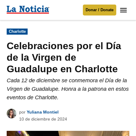
Saltar
Me
Donar / Donate
al
La
Noticia
contenido
Publicado
Charlotte
en
Para mantenerte informado necesitamos
tu apoyo
.
Celebraciones por el Día
Donar
de la Virgen de
Guadalupe en Charlotte
Cada 12 de diciembre se conmemora el Día de la
Virgen de Guadalupe. Honra a la patrona en estos
eventos de Charlotte.
por
Yuliana Montiel
10 de diciembre de 2024