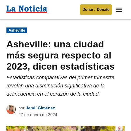
Saltar
Me
Donar / Donate
al
La
Noticia
contenido
Publicado
Asheville
en
Para mantenerte informado necesitamos
tu apoyo
.
Asheville: una ciudad
Donar
más segura respecto al
2023, dicen estadísticas
Estadísticas comparativas del primer trimestre
revelan una disminución significativa de la
delincuencia en el corazón de la ciudad.
por
Jeralí Giménez
27 de enero de 2024