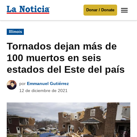
Saltar
Me
Donar / Donate
al
La
Noticia
contenido
Publicado
Illinois
en
Para mantenerte informado necesitamos
tu apoyo
.
Tornados dejan más de
Donar
100 muertos en seis
estados del Este del país
por
Emmanuel Gutiérrez
12 de diciembre de 2021