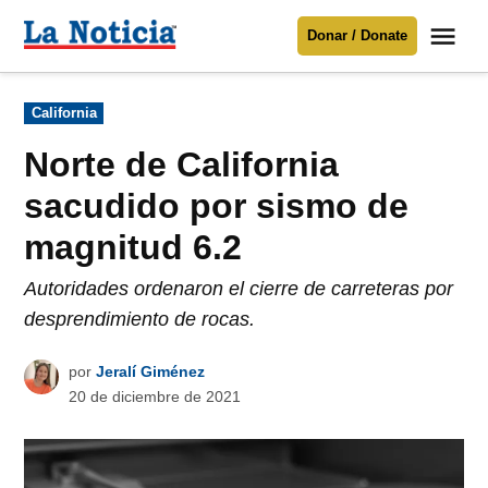
Saltar
Me
Donar / Donate
al
La
Noticia
contenido
Publicado
California
en
Para mantenerte informado necesitamos
tu apoyo
.
Norte de California
Donar
sacudido por sismo de
magnitud 6.2
Autoridades ordenaron el cierre de carreteras por
desprendimiento de rocas.
por
Jeralí Giménez
20 de diciembre de 2021