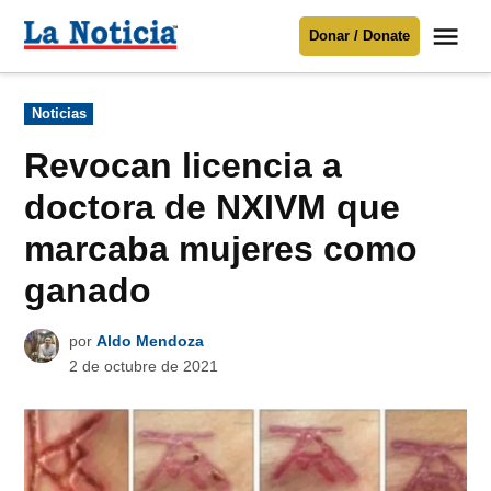
Saltar
Me
Donar / Donate
al
La
Noticia
contenido
Publicado
Noticias
en
Para mantenerte informado necesitamos
tu apoyo
.
Revocan licencia a
Donar
doctora de NXIVM que
marcaba mujeres como
ganado
por
Aldo Mendoza
2 de octubre de 2021