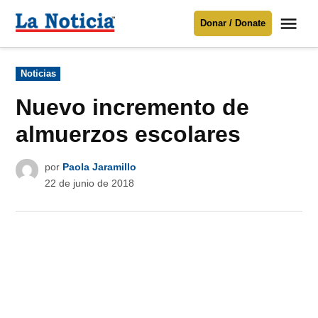
Saltar
Me
Donar / Donate
al
La
Noticia
contenido
Publicado
Noticias
en
Para mantenerte informado necesitamos
tu apoyo
.
Nuevo incremento de
Donar
almuerzos escolares
por
Paola Jaramillo
22 de junio de 2018