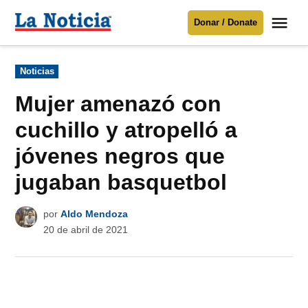
Saltar
Me
Donar / Donate
al
La
Noticia
contenido
Publicado
Noticias
en
Para mantenerte informado necesitamos
tu apoyo
.
Mujer amenazó con
Donar
cuchillo y atropelló a
jóvenes negros que
jugaban basquetbol
por
Aldo Mendoza
20 de abril de 2021