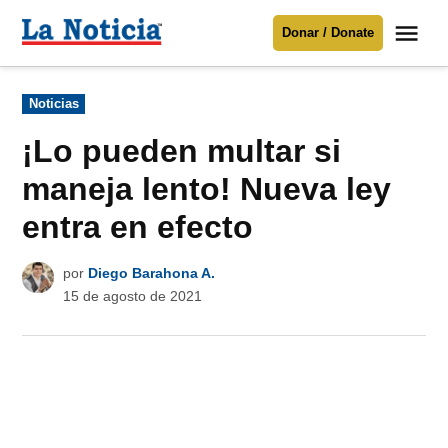
Saltar
Me
Donar / Donate
al
La
Noticia
contenido
Publicado
Noticias
en
Para mantenerte informado necesitamos
tu apoyo
.
¡Lo pueden multar si
Donar
maneja lento! Nueva ley
entra en efecto
por
Diego Barahona A.
15 de agosto de 2021