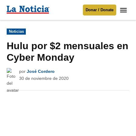
Saltar
Me
Donar / Donate
al
La
Noticia
contenido
Publicado
Noticias
en
Para mantenerte informado necesitamos
tu apoyo
.
Hulu por $2 mensuales en
Donar
Cyber Monday
por
José Cordero
30 de noviembre de 2020