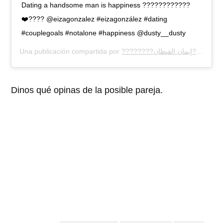
Dating a handsome man is happiness ????????????
❤️???? @eizagonzalez #eizagonzález #dating
#couplegoals #notalone #happiness @dusty__dusty
Una publicación compartida por
????????إيمان القبطان????????
Dinos qué opinas de la posible pareja.