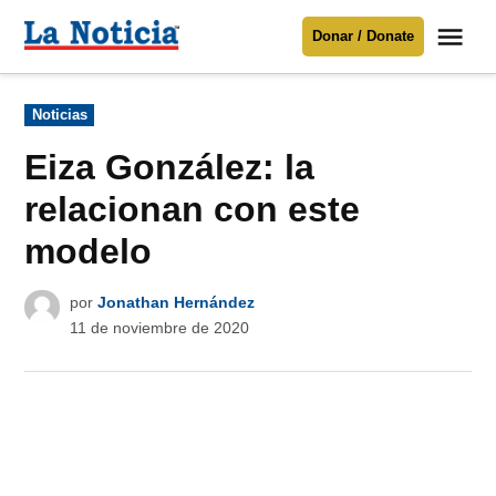
Saltar
Me
Donar / Donate
al
La
Noticia
contenido
Publicado
Noticias
en
Para mantenerte informado necesitamos
tu apoyo
.
Eiza González: la
Donar
relacionan con este
modelo
por
Jonathan Hernández
11 de noviembre de 2020