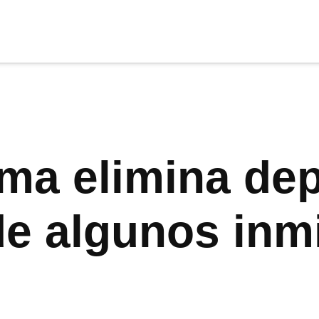
cia
tu apoyo
.
Donar
ma elimina dep
 de algunos inm