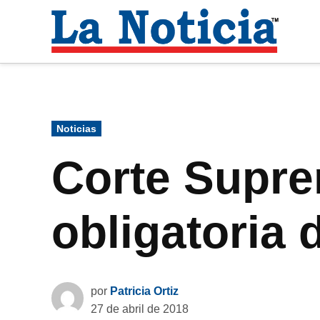
Saltar
al
La
contenido
Noti
Para mantenerte informado necesitamos
Publicado
Noticias
en
Corte Supre
obligatoria
por
Patricia Ortiz
27 de abril de 2018