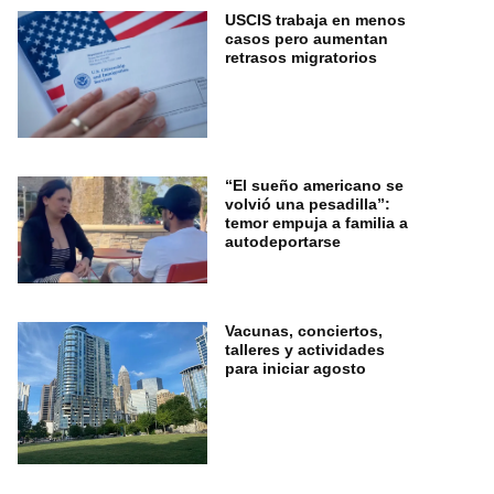
USCIS trabaja en menos
casos pero aumentan
retrasos migratorios
“El sueño americano se
volvió una pesadilla”:
temor empuja a familia a
autodeportarse
Vacunas, conciertos,
talleres y actividades
para iniciar agosto