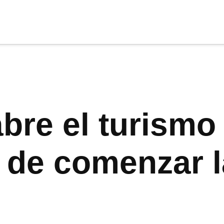
cia
tu apoyo
.
Donar
bre el turismo 
 de comenzar 