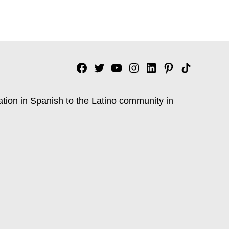
Facebook
Twitter
YouTube
Instagram
Linkedin
Pinterest
Tik
tok
ation in Spanish to the Latino community in