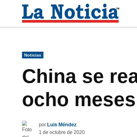
Saltar
al
La
contenido
Noti
Para mantenerte informado necesitamos
Publicado
Noticias
en
China se rea
ocho meses
por
Luis Méndez
1 de octubre de 2020