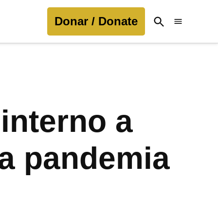
Donar / Donate
Open
Search
interno a
la pandemia