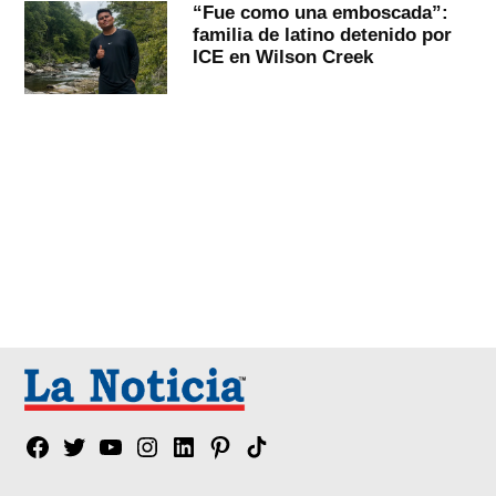
“Fue como una emboscada”:
familia de latino detenido por
ICE en Wilson Creek
Facebook
Twitter
YouTube
Instagram
Linkedin
Pinterest
Tik
tok