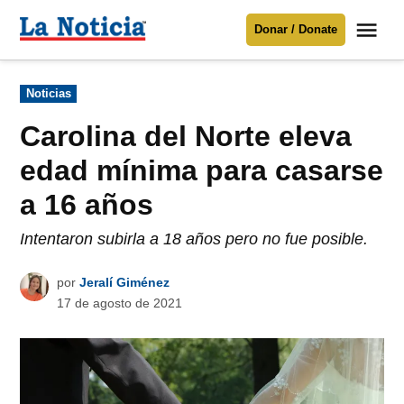
Saltar
Me
Donar / Donate
al
La
Noticia
contenido
Publicado
Noticias
en
Para mantenerte informado necesitamos
tu apoyo
.
Carolina del Norte eleva
Donar
edad mínima para casarse
a 16 años
Intentaron subirla a 18 años pero no fue posible.
por
Jeralí Giménez
17 de agosto de 2021