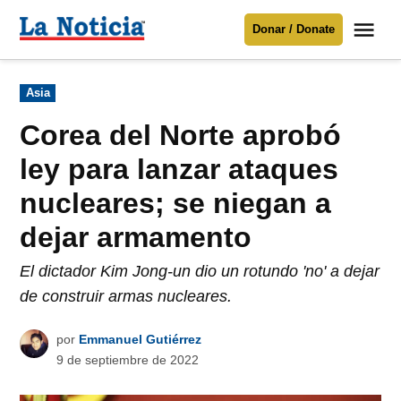
Saltar
Me
Donar / Donate
al
La
Noticia
contenido
Publicado
Asia
en
Para mantenerte informado necesitamos
tu apoyo
.
Corea del Norte aprobó
Donar
ley para lanzar ataques
nucleares; se niegan a
dejar armamento
El dictador Kim Jong-un dio un rotundo 'no' a dejar
de construir armas nucleares.
por
Emmanuel Gutiérrez
9 de septiembre de 2022