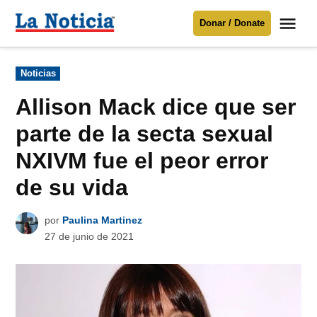
Saltar
Me
Donar / Donate
al
La
Noticia
contenido
Publicado
Noticias
en
Para mantenerte informado necesitamos
tu apoyo
.
Allison Mack dice que ser
Donar
parte de la secta sexual
NXIVM fue el peor error
de su vida
por
Paulina Martinez
27 de junio de 2021