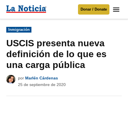
Saltar
Me
Donar / Donate
al
La
Noticia
contenido
Publicado
Inmigración
en
Para mantenerte informado necesitamos
tu apoyo
.
USCIS presenta nueva
Donar
definición de lo que es
una carga pública
por
Marlén Cárdenas
25 de septiembre de 2020