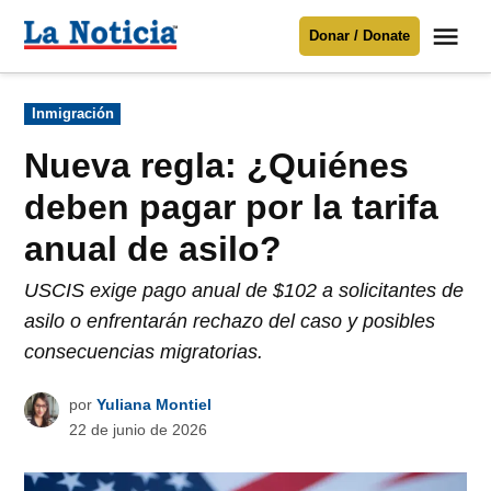
Saltar
Me
Donar / Donate
al
La
Noticia
contenido
Publicado
Inmigración
en
Para mantenerte informado necesitamos
tu apoyo
.
Nueva regla: ¿Quiénes
Donar
deben pagar por la tarifa
anual de asilo?
USCIS exige pago anual de $102 a solicitantes de
asilo o enfrentarán rechazo del caso y posibles
consecuencias migratorias.
por
Yuliana Montiel
22 de junio de 2026