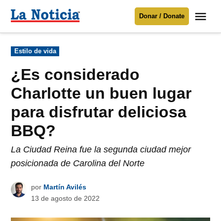
Saltar
Me
Donar / Donate
al
La
Noticia
contenido
Publicado
Estilo de vida
en
Para mantenerte informado necesitamos
tu apoyo
.
¿Es considerado
Donar
Charlotte un buen lugar
para disfrutar deliciosa
BBQ?
La Ciudad Reina fue la segunda ciudad mejor
posicionada de Carolina del Norte
por
Martín Avilés
13 de agosto de 2022