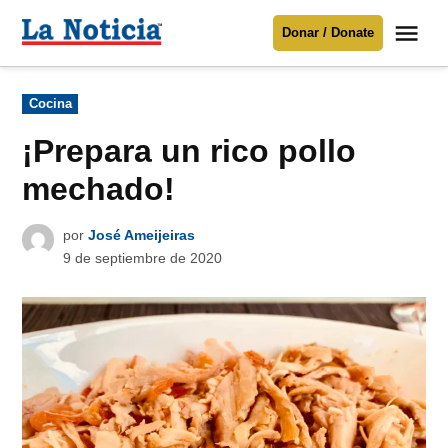
Saltar
Me
Donar / Donate
al
La
Noticia
contenido
Publicado
Cocina
en
Para mantenerte informado necesitamos
tu apoyo
.
¡Prepara un rico pollo
Donar
mechado!
por
José Ameijeiras
9 de septiembre de 2020