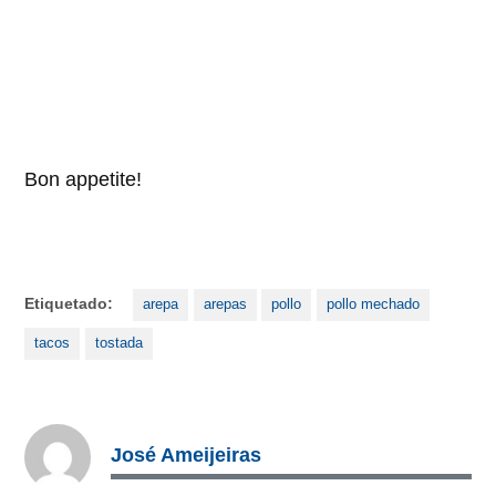
Bon appetite!
Etiquetado:
arepa
arepas
pollo
pollo mechado
tacos
tostada
José Ameijeiras