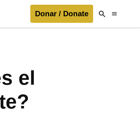
Donar / Donate
Open
Search
s el
te?