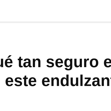
cia
tu apoyo
.
Donar
é tan seguro e
este endulzan