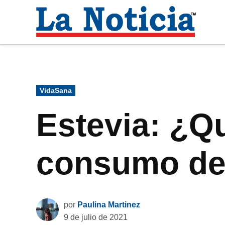
Saltar
al
La
contenido
Noti
Para mantenerte informado necesitamos
Publicado
VidaSana
en
Estevia: ¿Qu
consumo de 
por
Paulina Martinez
9 de julio de 2021