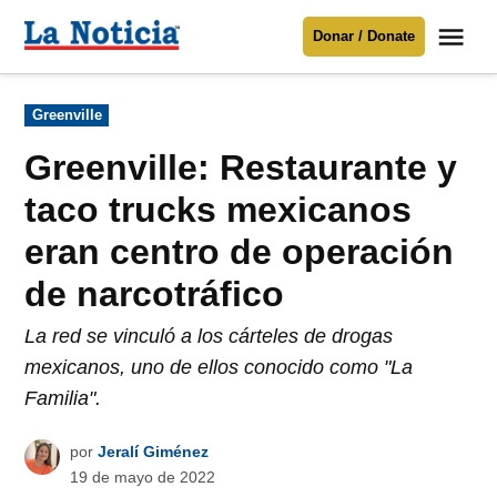
Saltar
Me
Donar / Donate
al
La
Noticia
contenido
Publicado
Greenville
en
Para mantenerte informado necesitamos
tu apoyo
.
Greenville: Restaurante y
Donar
taco trucks mexicanos
eran centro de operación
de narcotráfico
La red se vinculó a los cárteles de drogas
mexicanos, uno de ellos conocido como "La
Familia".
por
Jeralí Giménez
19 de mayo de 2022