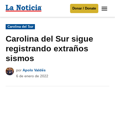
Saltar
Me
Donar / Donate
al
La
Noticia
contenido
Publicado
Carolina del Sur
en
Para mantenerte informado necesitamos
tu apoyo
.
Carolina del Sur sigue
Donar
registrando extraños
sismos
por
Apolo Valdés
6 de enero de 2022