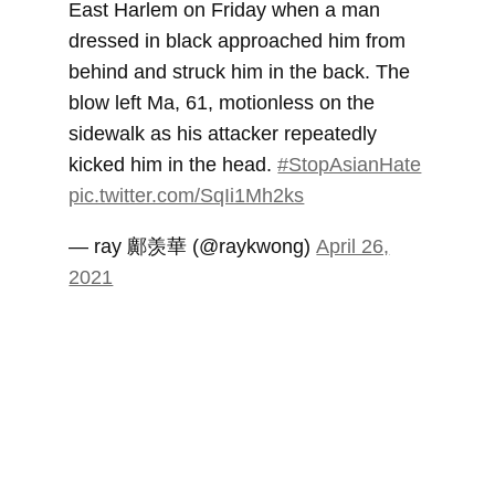
East Harlem on Friday when a man
dressed in black approached him from
behind and struck him in the back. The
blow left Ma, 61, motionless on the
sidewalk as his attacker repeatedly
kicked him in the head.
#StopAsianHate
pic.twitter.com/SqIi1Mh2ks
— ray 鄺羡華 (@raykwong)
April 26,
2021