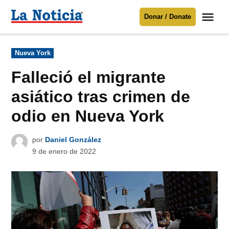
Saltar
Me
Donar / Donate
al
La
Noticia
contenido
Publicado
Nueva York
en
Para mantenerte informado necesitamos
tu apoyo
.
Falleció el migrante
Donar
asiático tras crimen de
odio en Nueva York
por
Daniel González
9 de enero de 2022