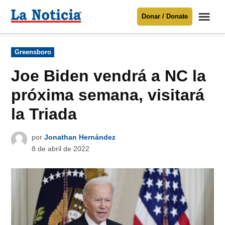
Saltar
Me
Donar / Donate
al
La
Noticia
contenido
Publicado
Greensboro
en
Para mantenerte informado necesitamos
tu apoyo
.
Joe Biden vendrá a NC la
Donar
próxima semana, visitará
la Triada
por
Jonathan Hernández
8 de abril de 2022