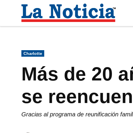
Saltar
al
La
contenido
Noti
Para mantenerte informado necesitamos
Publicado
Charlotte
en
Más de 20 a
se reencuent
Gracias al programa de reunificación fami