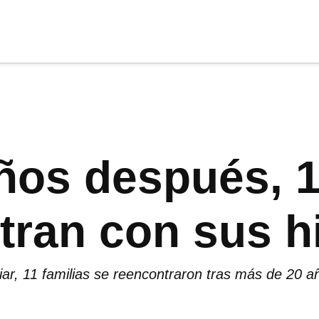
cia
tu apoyo
.
Donar
ños después, 1
ran con sus hi
liar, 11 familias se reencontraron tras más de 20 