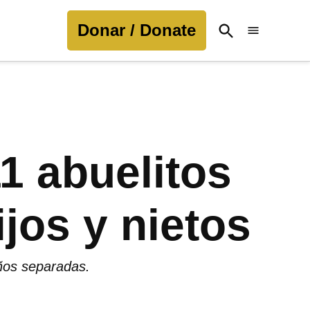
Donar / Donate
Open
Search
1 abuelitos
jos y nietos
años separadas.