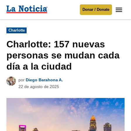
Saltar
Me
Donar / Donate
al
La
Noticia
contenido
Publicado
Charlotte
en
Para mantenerte informado necesitamos
tu apoyo
.
Charlotte: 157 nuevas
Donar
personas se mudan cada
día a la ciudad
por
Diego Barahona A.
22 de agosto de 2025