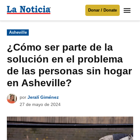
Saltar
Me
Donar / Donate
al
La
Noticia
contenido
Publicado
Asheville
en
Para mantenerte informado necesitamos
tu apoyo
.
¿Cómo ser parte de la
Donar
solución en el problema
de las personas sin hogar
en Asheville?
por
Jeralí Giménez
27 de mayo de 2024