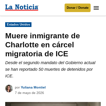
Saltar
Me
Donar / Donate
al
La
Noticia
contenido
Publicado
Estados Unidos
en
Para mantenerte informado necesitamos
tu apoyo
.
Muere inmigrante de
Donar
Charlotte en cárcel
migratoria de ICE
Desde el segundo mandato del Gobierno actual
se han reportado 50 muertes de detenidos por
ICE.
por
Yuliana Montiel
7 de mayo de 2026