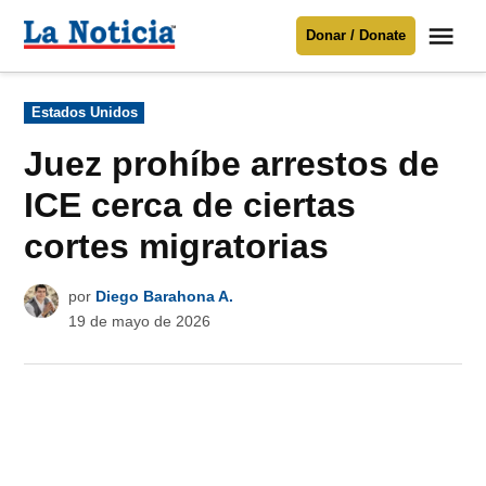
Saltar
Me
Donar / Donate
al
La
Noticia
contenido
Publicado
Estados Unidos
en
Para mantenerte informado necesitamos
tu apoyo
.
Juez prohíbe arrestos de
Donar
ICE cerca de ciertas
cortes migratorias
por
Diego Barahona A.
19 de mayo de 2026