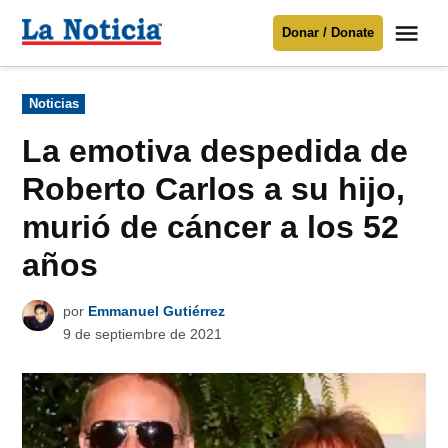
Saltar
Me
Donar / Donate
al
La
Noticia
contenido
Publicado
Noticias
en
Para mantenerte informado necesitamos
tu apoyo
.
La emotiva despedida de
Donar
Roberto Carlos a su hijo,
murió de cáncer a los 52
años
por
Emmanuel Gutiérrez
9 de septiembre de 2021