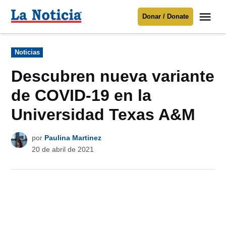
Saltar
Me
Donar / Donate
al
La
Noticia
contenido
Publicado
Noticias
en
Para mantenerte informado necesitamos
tu apoyo
.
Descubren nueva variante
Donar
de COVID-19 en la
Universidad Texas A&M
por
Paulina Martinez
20 de abril de 2021