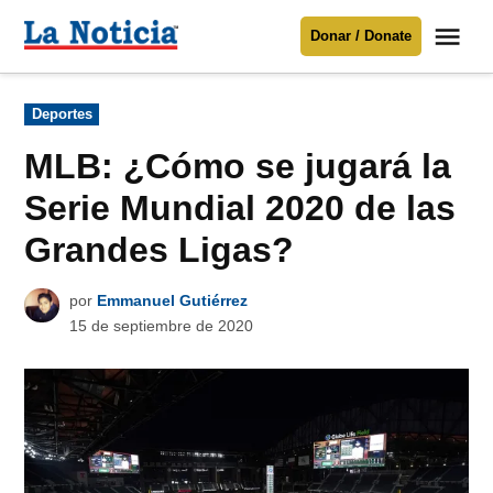
Saltar
Me
Donar / Donate
al
La
Noticia
contenido
Publicado
Deportes
en
Para mantenerte informado necesitamos
tu apoyo
.
MLB: ¿Cómo se jugará la
Donar
Serie Mundial 2020 de las
Grandes Ligas?
por
Emmanuel Gutiérrez
15 de septiembre de 2020