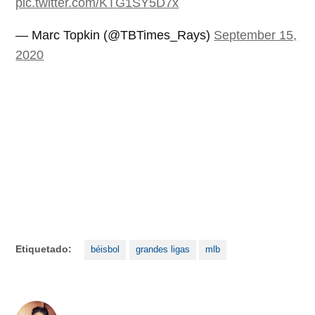
pic.twitter.com/KTG1SY5D7x
— Marc Topkin (@TBTimes_Rays)
September 15,
2020
Etiquetado:
béisbol
grandes ligas
mlb