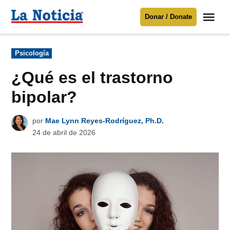
Saltar
Me
Donar / Donate
al
La
Noticia
contenido
Publicado
Psicología
en
Para mantenerte informado necesitamos
tu apoyo
.
¿Qué es el trastorno
Donar
bipolar?
por
Mae Lynn Reyes-Rodríguez, Ph.D.
24 de abril de 2026