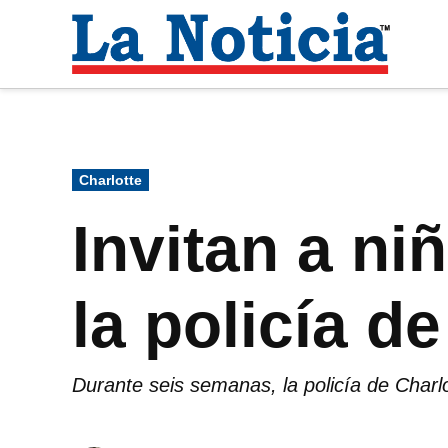
Saltar
al
La
contenido
Noti
Para mantenerte informado necesitamos
Publicado
Charlotte
en
Invitan a ni
la policía d
Durante seis semanas, la policía de Charl