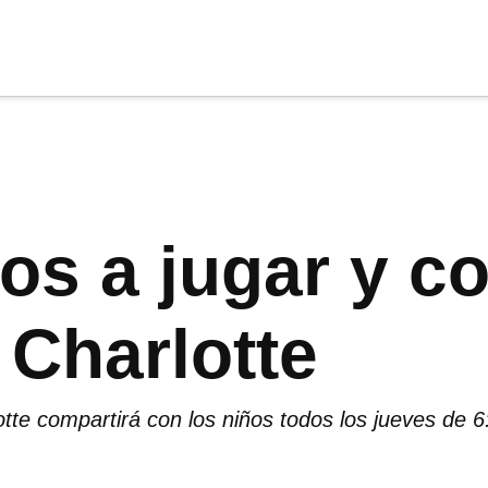
cia
tu apoyo
.
Donar
ños a jugar y 
e Charlotte
otte compartirá con los niños todos los jueves de 6