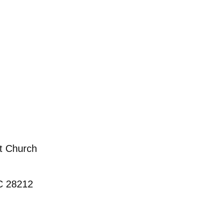
st Church
NC 28212