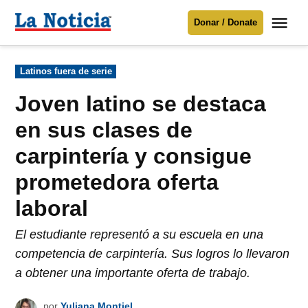
Saltar
Me
Donar / Donate
al
La
Noticia
contenido
Publicado
Latinos fuera de serie
en
Para mantenerte informado necesitamos
tu apoyo
.
Joven latino se destaca
Donar
en sus clases de
carpintería y consigue
prometedora oferta
laboral
El estudiante representó a su escuela en una
competencia de carpintería. Sus logros lo llevaron
a obtener una importante oferta de trabajo.
por
Yuliana Montiel