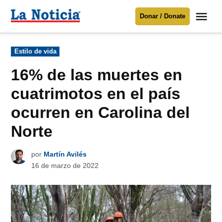
Saltar
Me
Donar / Donate
al
La
Noticia
contenido
Publicado
Estilo de vida
en
Para mantenerte informado necesitamos
tu apoyo
.
16% de las muertes en
Donar
cuatrimotos en el país
ocurren en Carolina del
Norte
por
Martín Avilés
16 de marzo de 2022