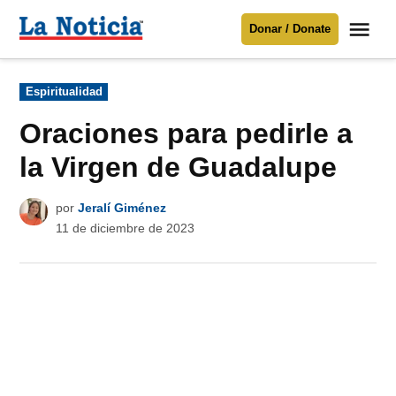
Saltar
Me
Donar / Donate
al
La
Noticia
contenido
Publicado
Espiritualidad
en
Para mantenerte informado necesitamos
tu apoyo
.
Oraciones para pedirle a
Donar
la Virgen de Guadalupe
por
Jeralí Giménez
11 de diciembre de 2023