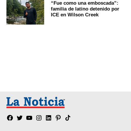
“Fue como una emboscada”:
familia de latino detenido por
ICE en Wilson Creek
Facebook
Twitter
YouTube
Instagram
Linkedin
Pinterest
Tik
tok