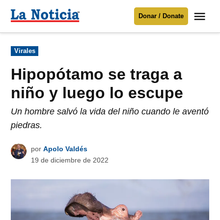
Saltar
Me
Donar / Donate
al
La
Noticia
contenido
Publicado
Virales
en
Para mantenerte informado necesitamos
tu apoyo
.
Hipopótamo se traga a
Donar
niño y luego lo escupe
Un hombre salvó la vida del niño cuando le aventó
piedras.
por
Apolo Valdés
19 de diciembre de 2022