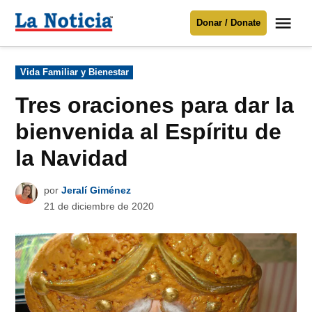
Saltar
Me
Donar / Donate
al
La
Noticia
contenido
Publicado
Vida Familiar y Bienestar
en
Para mantenerte informado necesitamos
tu apoyo
.
Tres oraciones para dar la
Donar
bienvenida al Espíritu de
la Navidad
por
Jeralí Giménez
21 de diciembre de 2020