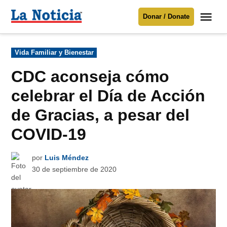
Saltar
Me
Donar / Donate
al
La
Noticia
contenido
Publicado
Vida Familiar y Bienestar
en
Para mantenerte informado necesitamos
tu apoyo
.
CDC aconseja cómo
Donar
celebrar el Día de Acción
de Gracias, a pesar del
COVID-19
por
Luis Méndez
30 de septiembre de 2020