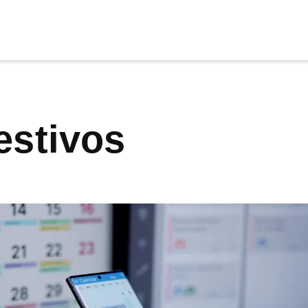
cia
tu apoyo
.
festivos
Donar