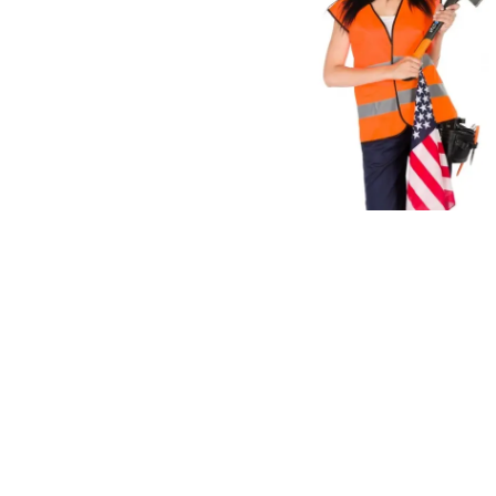
Paginaci
de
entradas