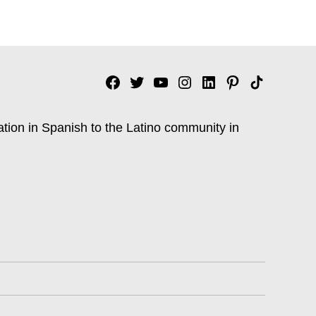
Facebook
Twitter
YouTube
Instagram
Linkedin
Pinterest
Tik
tok
ation in Spanish to the Latino community in