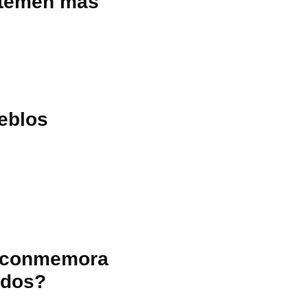
 temen más
ueblos
se conmemora
idos?