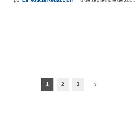
por
La Noticia Redacción
6 de septiembre de 2021
ón
1
2
3