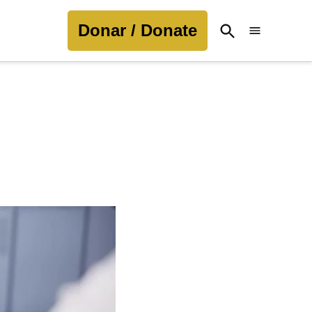
Donar / Donate
Open
Search