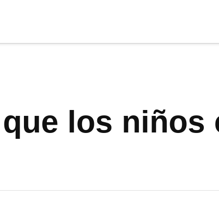
cia
tu apoyo
.
Donar
 que los niño