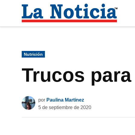
Saltar
al
La
contenido
Noti
Para mantenerte informado necesitamos
Publicado
Nutrición
en
Trucos para
por
Paulina Martinez
5 de septiembre de 2020