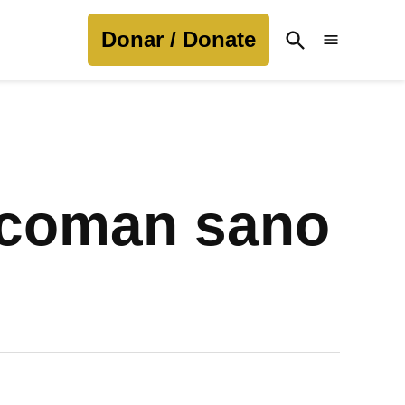
Donar / Donate
Open
Search
s coman sano