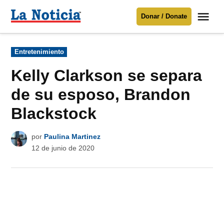
Saltar
Me
Donar / Donate
al
La
Noticia
contenido
Publicado
Entretenimiento
en
Para mantenerte informado necesitamos
tu apoyo
.
Kelly Clarkson se separa
Donar
de su esposo, Brandon
Blackstock
por
Paulina Martinez
12 de junio de 2020