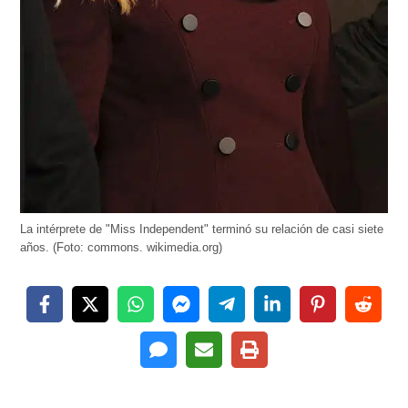
La intérprete de "Miss Independent" terminó su relación de casi siete
años. (Foto: commons. wikimedia.org)