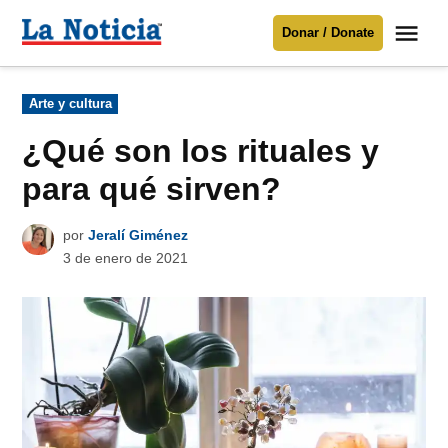
Saltar
Me
Donar / Donate
al
La
Noticia
contenido
Publicado
Arte y cultura
en
Para mantenerte informado necesitamos
tu apoyo
.
¿Qué son los rituales y
Donar
para qué sirven?
por
Jeralí Giménez
3 de enero de 2021