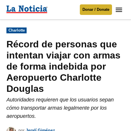
Saltar
Me
Donar / Donate
al
La
Noticia
contenido
Publicado
Charlotte
en
Para mantenerte informado necesitamos
tu apoyo
.
Récord de personas que
Donar
intentan viajar con armas
de forma indebida por
Aeropuerto Charlotte
Douglas
Autoridades requieren que los usuarios sepan
cómo transportar armas legalmente por los
aeropuertos.
por
Jeralí Giménez