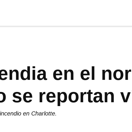
cia
tu apoyo
.
Donar
endia en el no
o se reportan 
incendio en Charlotte.