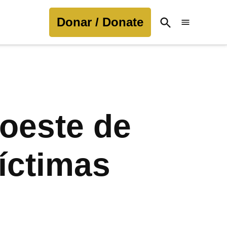
Donar / Donate
Open
Search
roeste de
víctimas