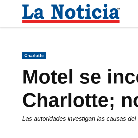
Saltar
al
La
contenido
Noti
Para mantenerte informado necesitamos
Publicado
Charlotte
en
Motel se inc
Charlotte; n
Las autoridades investigan las causas del 