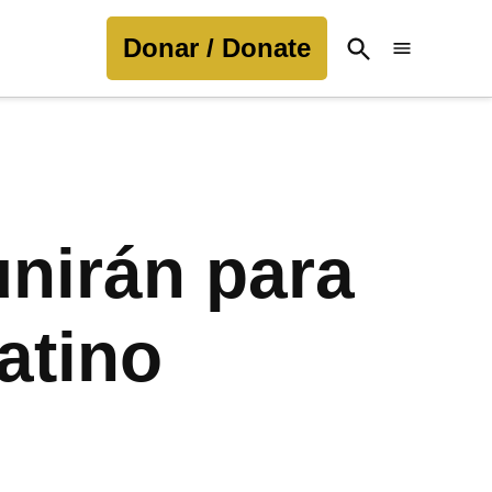
Donar / Donate
Open
Search
unirán para
atino