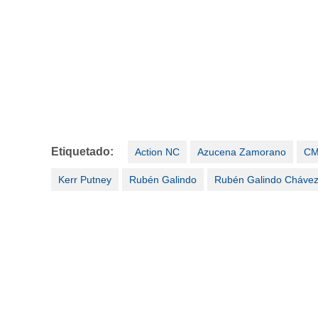
Etiquetado:
Action NC
Azucena Zamorano
C
Kerr Putney
Rubén Galindo
Rubén Galindo Cháve