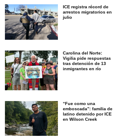
ICE registra récord de
arrestos migratorios en
julio
Carolina del Norte:
Vigilia pide respuestas
tras detención de 13
inmigrantes en río
“Fue como una
emboscada”: familia de
latino detenido por ICE
en Wilson Creek