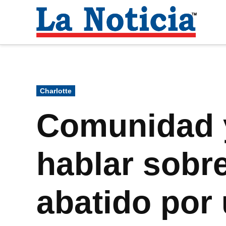
Saltar
al
La
contenido
Noti
Para mantenerte informado necesitamos
Publicado
Charlotte
en
Comunidad y
hablar sobre
abatido por