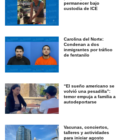
permanecer bajo
custodia de ICE
Carolina del Norte:
Condenan a dos
inmigrantes por tráfico
de fentanilo
“El sueño americano se
volvió una pesadilla”:
temor empuja a familia a
autodeportarse
Vacunas, conciertos,
talleres y actividades
para iniciar agosto