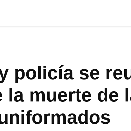
cia
tu apoyo
.
Donar
 policía se re
 la muerte de l
 uniformados