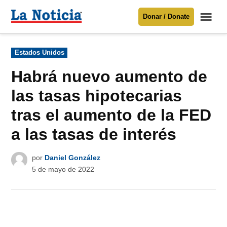
Saltar
Me
Donar / Donate
al
La
Noticia
contenido
Publicado
Estados Unidos
en
Para mantenerte informado necesitamos
tu apoyo
.
Habrá nuevo aumento de
Donar
las tasas hipotecarias
tras el aumento de la FED
a las tasas de interés
por
Daniel González
5 de mayo de 2022