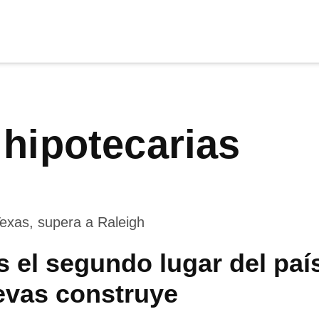
cia
tu apoyo
.
 hipotecarias
Donar
s el segundo lugar del pa
evas construye