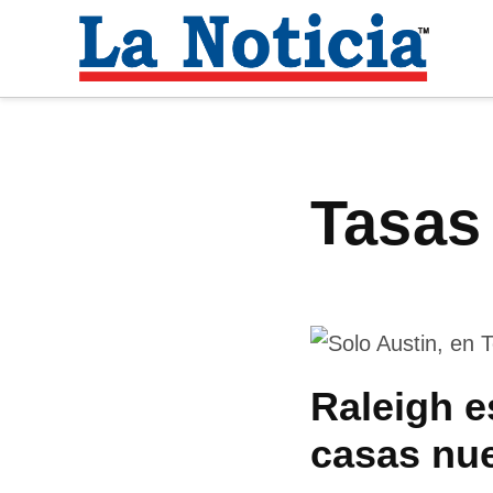
Saltar
al
La
contenido
Noti
Para mantenerte informado necesitamos
tasas
Raleigh e
casas nu