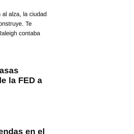
 al alza, la ciudad
onstruye. Te
Raleigh contaba
tasas
de la FED a
iendas en el