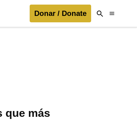
Donar / Donate
Open
Search
ís que más