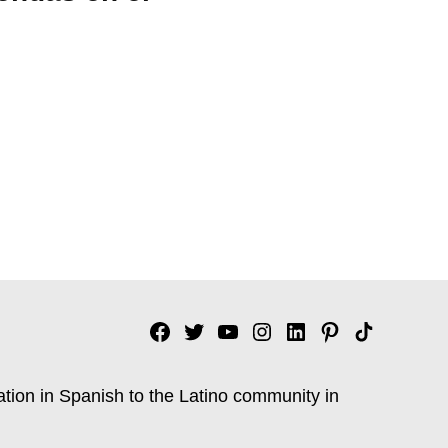
Facebook
Twitter
YouTube
Instagram
Linkedin
Pinterest
Tik
tok
ation in Spanish to the Latino community in