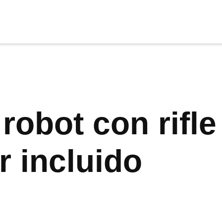
cia
tu apoyo
.
Donar
robot con rifle
r incluido