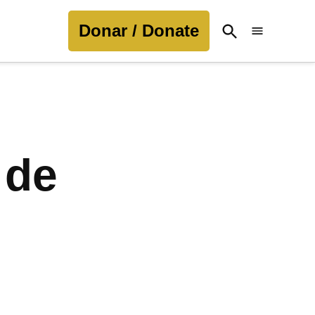
Donar / Donate
Open
Search
 de