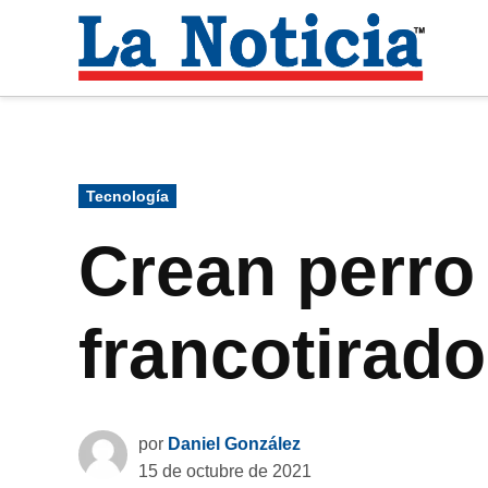
Saltar
al
La
contenido
Noti
Para mantenerte informado necesitamos
Publicado
Tecnología
en
Crean perro 
francotirado
por
Daniel González
15 de octubre de 2021